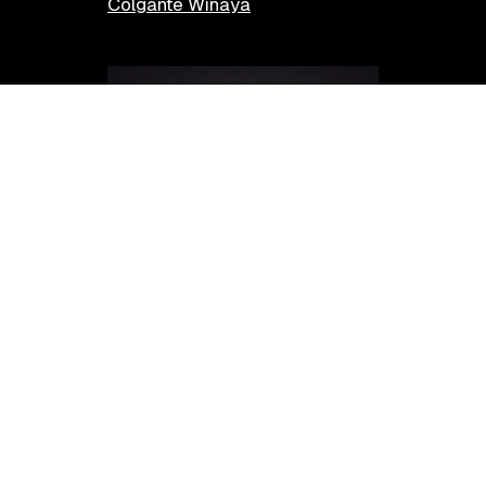
Colgante Winaya
Anillo Wayta