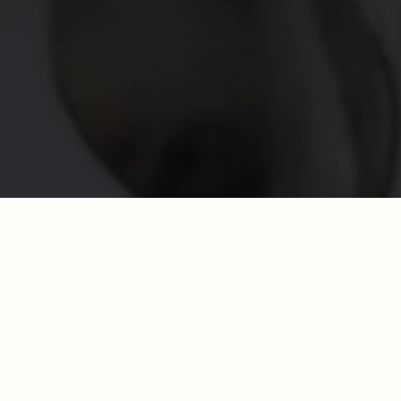
Cada iniciativa es un
diálogo entre mi lenguaje creativo y tu
visión
. Cuidamos en conjunto intención, materia y forma para
que el resultado sea personal, coherente con tu universo y
profundamente conectado con la historia que quieres contar.
Hablemos de tu proyecto