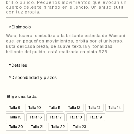
brillo pulido. Pequeños movimientos que evocan un
cuerpo celeste girando en silencio. Un anillo sutil,
con luz propia.
El símbolo
Wara,
lucero
, simboliza a la brillante estrella de Wamani
que, en pequeños movimientos, orbita por el universo.
Esta delicada pieza, de suave textura y tonalidad
brillante del pulido, está realizada en plata 925.
Detalles
Disponibilidad y plazos
Elige una talla
Talla 9
Talla 10
Talla 11
Talla 12
Talla 13
Talla 14
Talla 15
Talla 16
Talla 17
Talla 18
Talla 19
Talla 20
Talla 21
Talla 22
Talla 23