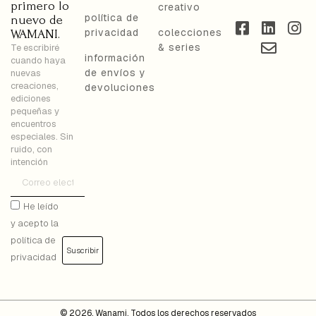
primero lo
creativo
política de
nuevo de
privacidad
colecciones
WAMANI.
& series
Te escribiré
información
cuando haya
de envíos y
nuevas
creaciones,
devoluciones
ediciones
pequeñas y
encuentros
especiales. Sin
ruido, con
intención
He leído
y acepto la
política de
Suscribir
privacidad
© 2026, Wanami. Todos los derechos reservados