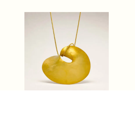
Colgante Waylla (dorado, 80 cm.)