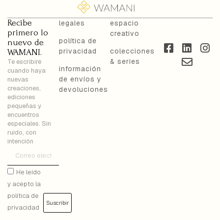
Recibe
legales
espacio
primero lo
creativo
política de
nuevo de
privacidad
colecciones
WAMANI.
& series
Te escribiré
información
cuando haya
de envíos y
nuevas
creaciones,
devoluciones
ediciones
pequeñas y
encuentros
especiales. Sin
ruido, con
intención
He leído
y acepto la
política de
Suscribir
privacidad