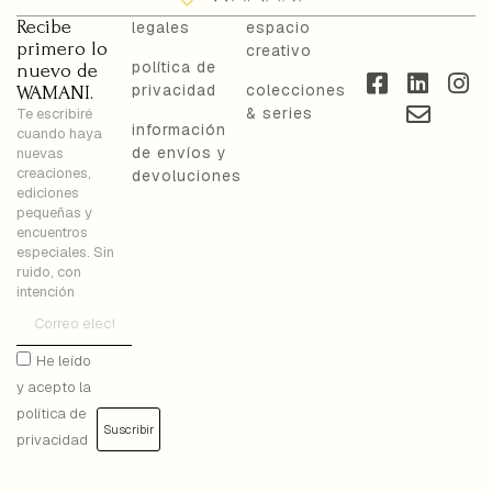
Recibe
legales
espacio
primero lo
creativo
política de
nuevo de
privacidad
colecciones
WAMANI.
& series
Te escribiré
información
cuando haya
de envíos y
nuevas
creaciones,
devoluciones
ediciones
pequeñas y
encuentros
especiales. Sin
ruido, con
intención
He leído
y acepto la
política de
Suscribir
privacidad