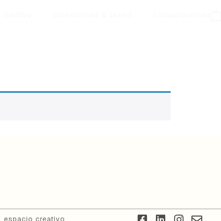
 creativo
colecciones & series
colaboraciones
espacio creativo