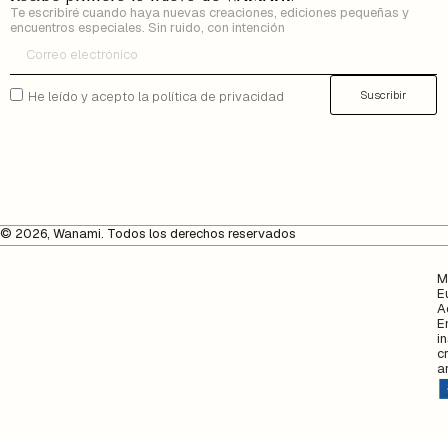
Te escribiré cuando haya nuevas creaciones, ediciones pequeñas y
encuentros especiales. Sin ruido, con intención
Suscribir
He leído y acepto la política de privacidad
© 2026, Wanami. Todos los derechos reservados
M
E
A
E
i
c
a