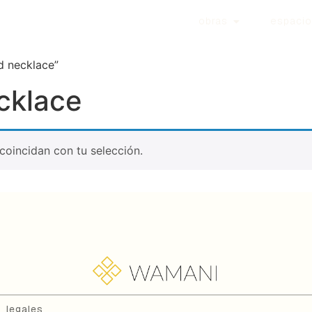
obras
espacio
d necklace”
ecklace
oincidan con tu selección.
legales