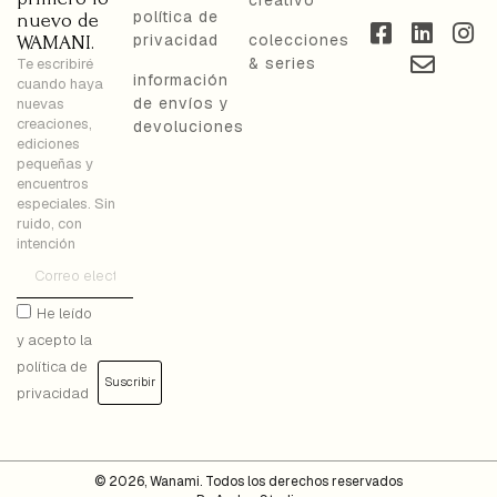
política de
nuevo de
privacidad
colecciones
WAMANI.
& series
Te escribiré
información
cuando haya
de envíos y
nuevas
creaciones,
devoluciones
ediciones
pequeñas y
encuentros
especiales. Sin
ruido, con
intención
He leído
y acepto la
política de
Suscribir
privacidad
© 2026, Wanami. Todos los derechos reservados