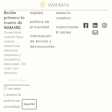
Recibe
legales
espacio
primero lo
creativo
política de
nuevo de
privacidad
colecciones
WAMANI.
& series
Te escribiré
información
cuando haya
de envíos y
nuevas
creaciones,
devoluciones
ediciones
pequeñas y
encuentros
especiales. Sin
ruido, con
intención
He leído
y acepto la
política de
Suscribir
privacidad