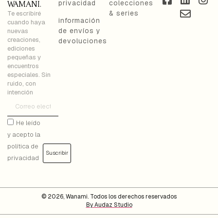
privacidad
colecciones
WAMANI.
& series
Te escribiré
información
cuando haya
de envíos y
nuevas
creaciones,
devoluciones
ediciones
pequeñas y
encuentros
especiales. Sin
ruido, con
intención
He leído
y acepto la
política de
Suscribir
privacidad
© 2026, Wanami. Todos los derechos reservados
By Audaz Studio