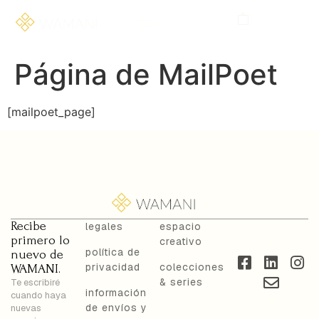
Página de MailPoet
[mailpoet_page]
Recibe
legales
espacio
primero lo
creativo
política de
nuevo de
privacidad
colecciones
WAMANI.
& series
Te escribiré
información
cuando haya
de envíos y
nuevas