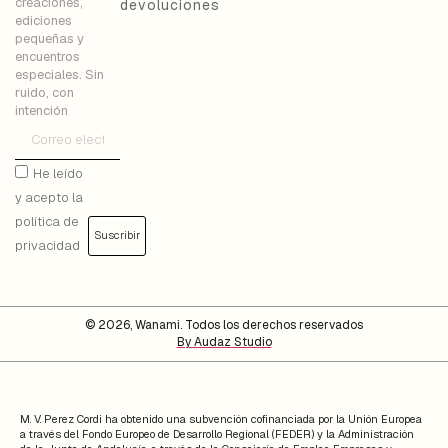
creaciones,
devoluciones
ediciones
pequeñas y
encuentros
especiales. Sin
ruido, con
intención
He leído
y acepto la
política de
Suscribir
privacidad
© 2026, Wanami. Todos los derechos reservados
By Audaz Studio
M. V. Perez Cordi ha obtenido una subvención cofinanciada por la Unión Europea
a través del Fondo Europeo de Desarrollo Regional (FEDER) y la Administración